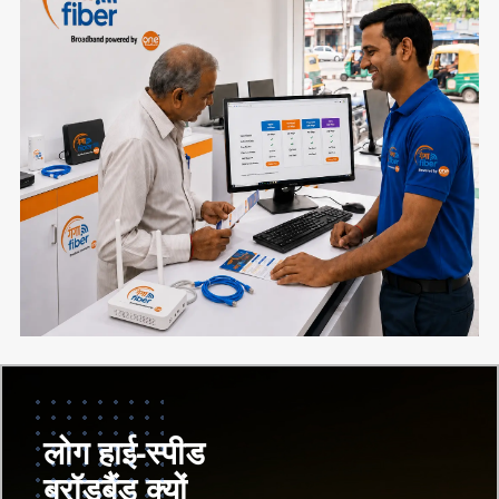
प्रोजेक्ट गंगा की टीम, भारत के अग्रणी निजी
इंटरनेट सेवा प्रदाताओं (ISP) में से एक ONE
3
Broadband के सहयोग से, प्रशिक्षण, तकनीक
और निरंतर सहायता प्रदान करती है। स्वीकृत
आवेदक डिजिटल सर्विस प्रोवाइडर (DSP) बन
सकते हैं और अपने स्थानीय क्षेत्रों में ग्राहकों को
हाई-स्पीड ब्रॉडबैंड तथा अन्य डिजिटल सेवाएं
उपलब्ध करा सकते हैं।
प्रोजेक्ट गंगा, जिसका अर्थ है Government
Assisted Network for Growth &
1
Advancement, उत्तर प्रदेश सरकार की एक
लोग हाई-स्पीड
पहल है, जिसका उद्देश्य राज्य के हर कोने तक हाई-
ब्रॉडबैंड क्यों
स्पीड ब्रॉडबैंड पहुंचाना है। यह परियोजना उद्यमियों